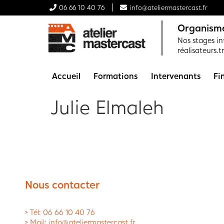
06 66 10 40 76
info@ateliermastercast.fr
Organisme
Nos stages int
réalisateurs.t
Accueil
Formations
Intervenants
Fi
Julie Elmaleh
Nous contacter
> Tél: 06 66 10 40 76
> Mail: info@ateliermastercast.fr