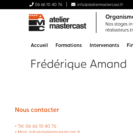
06 66 10 40 76
info@ateliermastercast.fr
Organisme
Nos stages int
réalisateurs.t
Accueil
Formations
Intervenants
Fi
Frédérique Amand
Nous contacter
> Tél: 06 66 10 40 76
> Mail: info@ateliermastercast.fr