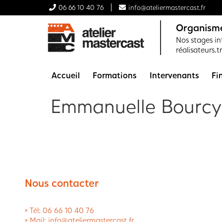
06 66 10 40 76
info@ateliermastercast.fr
Organisme
Nos stages int
réalisateurs.t
Accueil
Formations
Intervenants
Fi
Emmanuelle Bourcy
Nous contacter
> Tél: 06 66 10 40 76
> Mail: info@ateliermastercast.fr