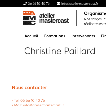
06 66 10 40 76
info@ateliermastercast.fr
Organisme
Nos stages int
réalisateurs.t
Accueil
Formations
Intervenants
Fi
Christine Paillard
Nous contacter
> Tél: 06 66 10 40 76
> Mail: info@ateliermastercast.fr