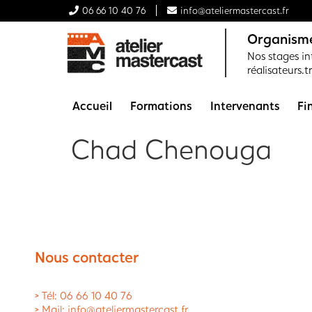
06 66 10 40 76
info@ateliermastercast.fr
Organisme
Nos stages int
réalisateurs.t
Accueil
Formations
Intervenants
Fi
Chad Chenouga
Nous contacter
> Tél: 06 66 10 40 76
> Mail: info@ateliermastercast.fr