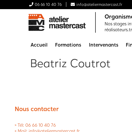
06 66 10 40 76
info@ateliermastercast.fr
Organisme
Nos stages int
réalisateurs.t
Accueil
Formations
Intervenants
Fi
Beatriz Coutrot
Nous contacter
> Tél: 06 66 10 40 76
> Mail: info@ateliermastercast.fr