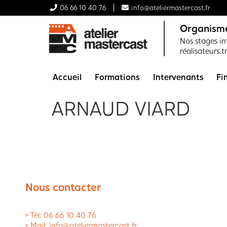
06 66 10 40 76
info@ateliermastercast.fr
Organisme
Nos stages int
réalisateurs.t
Accueil
Formations
Intervenants
Fi
ARNAUD VIARD
Nous contacter
> Tél: 06 66 10 40 76
> Mail: info@ateliermastercast.fr