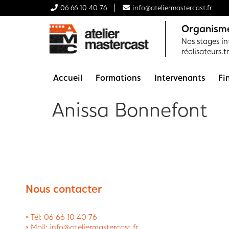
06 66 10 40 76
info@ateliermastercast.fr
Organisme
Nos stages int
réalisateurs.t
Accueil
Formations
Intervenants
Fi
Anissa Bonnefont
Nous contacter
> Tél: 06 66 10 40 76
> Mail: info@ateliermastercast.fr